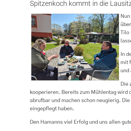
Spitzenkoch kommt in die Lausit
Nun 
über
Tilo
lass
In d
mit 
und 
Die 
kooperieren. Bereits zum Mühlentag wird di
abrufbar und machen schon neugierig. Die 
eingepflegt haben.
Den Hamanns viel Erfolg und uns allen gute