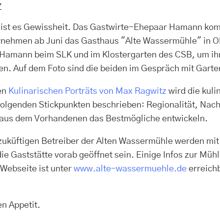
z
ist es Gewissheit. Das Gastwirte-Ehepaar Hamann kommt
nehmen ab Juni das Gasthaus "Alte Wassermühle" in O
 Hamann beim SLK und im Klostergarten des CSB, um ihr
en. Auf dem Foto sind die beiden im Gespräch mit Gartenl
en
Kulinarischen Porträts von Max Ragwitz
wird die kul
folgenden Stickpunkten beschrieben: Regionalität, Nac
aus dem Vorhandenen das Bestmögliche entwickeln.
zuküftigen Betreiber der Alten Wassermühle werden mi
e Gaststätte vorab geöffnet sein. Einige Infos zur Mühl
Webseite ist unter
www.alte-wassermuehle.de
erreichb
n Appetit.