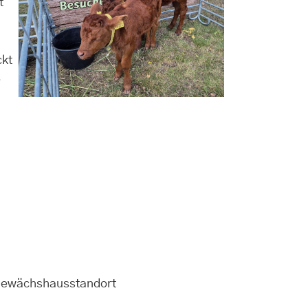
t
ckt
e
 Gewächshausstandort