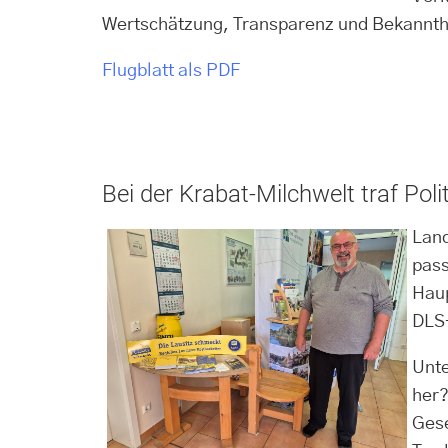
Wertschätzung, Transparenz und Bekannthei
Flugblatt als PDF
Bei der Krabat-Milchwelt traf Pol
Land
pass
Haup
DLS-
Unte
her?
Gese