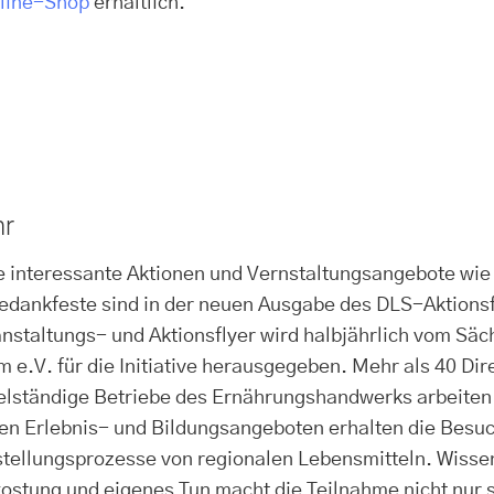
nline-Shop
erhältlich.
hr
e interessante Aktionen und Vernstaltungsangebote wie
edankfeste sind in der neuen Ausgabe des DLS-Aktionsfl
nstaltungs- und Aktionsflyer wird halbjährlich vom Sä
 e.V. für die Initiative herausgegeben. Mehr als 40 Di
elständige Betriebe des Ernährungshandwerks arbeiten
en Erlebnis- und Bildungsangeboten erhalten die Besuch
tellungsprozesse von regionalen Lebensmitteln. Wisse
ostung und eigenes Tun macht die Teilnahme nicht nur 