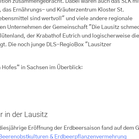
ition zusammengebracht. Dabei waren auch das SLK mi
tz, das Ernährungs- und Kräuterzentrum Kloster St.
Lebensmittel sind wertvoll" und viele andere regionale
ren Unternehmen der Gemeinschaft "Die Lausitz schme
ütenland, der Krabathof Eutrich und logischerweise di
igt. Die noch junge DLS-RegioBox "Lausitzer
 Hofes“ in Sachsen im Überblick:
 in der Lausitz
diesjährige Eröffnung der Erdbeersaison fand auf dem
Beerenobstkulturen & Erdbeerpflanzenvermehrung