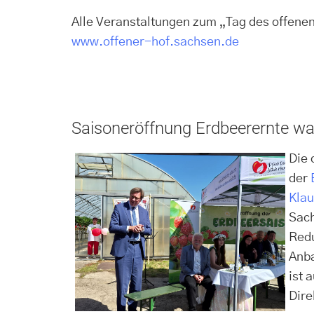
Alle Veranstaltungen zum „Tag des offenen
www.offener-hof.sachsen.de
Saisoneröffnung Erdbeerernte war
Die 
der
Klau
Sach
Redu
Anba
ist 
Dire