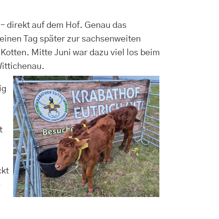
t – direkt auf dem Hof. Genau das
 einen Tag später zur sachsenweiten
otten. Mitte Juni war dazu viel los beim
Wittichenau.
ig
t
ckt
e