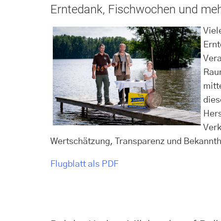
Erntedank, Fischwochen und me
Viel
Ernt
Vera
Raum
mitt
dies
Hers
Verk
Wertschätzung, Transparenz und Bekannthei
Flugblatt als PDF