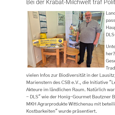
Bei der Krabat-Milchwelt traf Pol
Land
pass
Haup
DLS-
Unte
her?
Gese
Trad
vielen Infos zur Biodiversität in der Lausi
Marienstern des CSB e.V., die Initiative "
Akteure im ländlichen Raum. Natürlich wa
- DLS" wie der Honig-Gourmet Bautzner Bl
MKH Agrarprodukte Wittichenau mit beteil
Kostbarkeiten" wurde präsentiert.