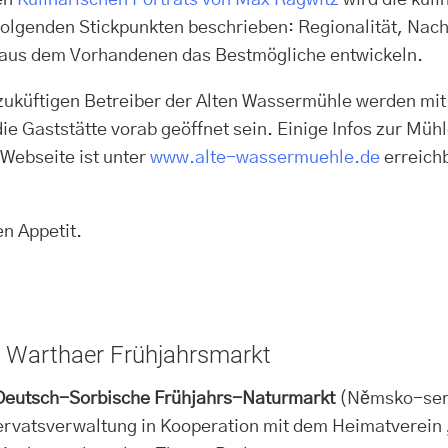
en
Kulinarischen Porträts von Max Ragwitz
wird die kul
folgenden Stickpunkten beschrieben: Regionalität, Nac
aus dem Vorhandenen das Bestmögliche entwickeln.
zuküftigen Betreiber der Alten Wassermühle werden mi
e Gaststätte vorab geöffnet sein. Einige Infos zur Mühl
Webseite ist unter
www.alte-wassermuehle.de
erreichb
n Appetit.
Warthaer Frühjahrsmarkt
 Deutsch-Sorbische Frühjahrs-Naturmarkt
(Němsko-serbs
ervatsverwaltung in Kooperation mit dem Heimatverein 